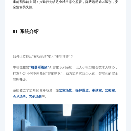
事前预防能力弱：执勤行为缺乏全域常态化监督，隐蔽违规难以识别，安
全监管易失控。
01 系统介绍
如何让监控从“被动记录”变为“主动预警”？
中芯微推出
“机器看视频”
AI智能识别系统，以大小模型融合技术为核心，
打造7×24小时不间断的“智能哨兵”，助力监所实现少人化、智能化的安全
管理升级。
系统覆盖了监所的各种场景，如
监室场景、提押通道、审讯室、监控室、
会见场所、其他场景
等。