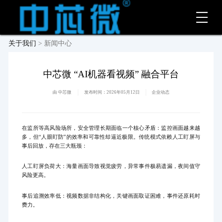
关于我们
> 新闻中心
中芯微 “AI机器看视频” 融合平台
由 中芯微
发布时间：
2026年05月12日
企业动态
在监所等高风险场所，安全管理长期面临一个核心矛盾：监控画面越来越
多，但“人眼盯防”的效率和可靠性却逼近极限。传统模式依赖人工盯屏与
事后回放，存在三大瓶颈：
人工盯屏负荷大：海量画面导致视觉疲劳，异常事件极易遗漏，夜间值守
风险更高。
事后追溯效率低：视频数据非结构化，关键画面取证困难，事件还原耗时
费力。