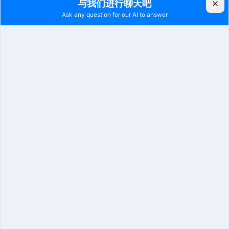
已在超过100个场所训练积累170多种实战算法
扩展强
支持民警自主训练模型交付后可自助训练新算法
经验丰
团队从事小模型分析超过8年，积累大量交付经验
素材好
累计训练超过100万小时积累超过1300万条风险素材
04 应用场景
系统针对监所各重点区域部署专属算法，实现精准监控：