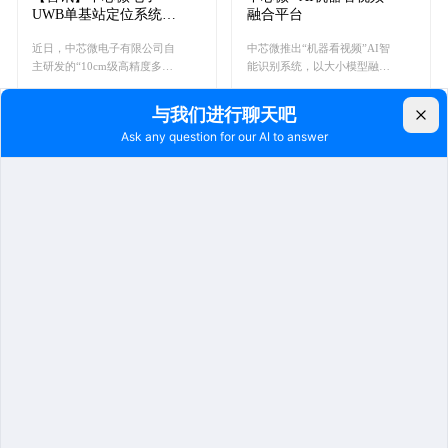
UWB单基站定位系统
融合平台
获“国际领先”科技成果
近日，中芯微电子有限公司自
中芯微推出“机器看视频”AI智
认定
主研发的“10cm级高精度多波
能识别系统，以大小模型融合
融合UWB单基站室内定位雷
技术为核心，打造7×24小时不
达”项目正式通过科技成果评
间断的“智能哨兵”，助力监所
价，被认定为达到“国际领
实现少人化、智能化的安全管
先”技术水平。
理升级。
2026.04.01
2026.02.28
方寸之间，蕴藏中芯微
解放警力，开启智慧监
二十年的技术信仰
狱高效管理
中芯微深耕政法监管场景近二
中芯微数智化点名及人员流动
十年，自研电子脚扣，专为这
动态管控平台，以科技赋能监
一场景量身打造。它以厘米级
管工作，实现从人工到数智化