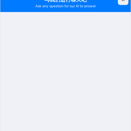
实际价值
数据融合，
勤务监管，
执法增效，
警力可视，