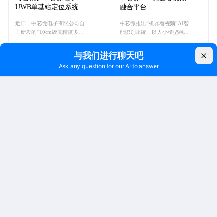
UWB单基站定位系统
融合平台
获“国际领先”科技成果
近日，中芯微电子有限公司自
中芯微推出“机器看视频”AI智
认定
主研发的“10cm级高精度多波
能识别系统，以大小模型融合
融合UWB单基站室内定位雷
技术为核心，打造7×24小时不
达”项目正式通过科技成果评
间断的“智能哨兵”，助力监所
价，被认定为达到“国际领
实现少人化、智能化的安全管
先”技术水平。
理升级。
2026.04.01
2026.02.28
方寸之间，蕴藏中芯微
解放警力，开启智慧监
二十年的技术信仰
狱高效管理
中芯微深耕政法监管场景近二
中芯微数智化点名及人员流动
十年，自研电子脚扣，专为这
动态管控平台，以科技赋能监
一场景量身打造。它以厘米级
管工作，实现从人工到数智化