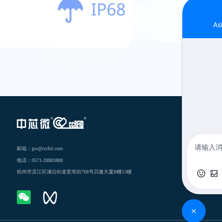
邮箱：gw@ccrfid.com
电话：0571-28883888
杭州市滨江区浦沿街道坚塔街768号贝遨大厦B幢13楼