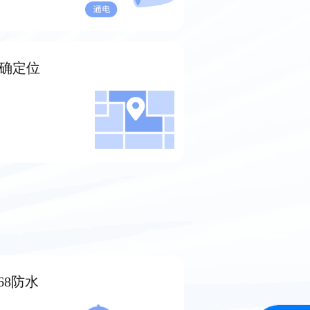
确定位
P68防水